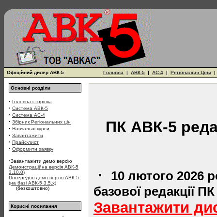
Офіційний дилер АВК-5
Головна
|
АВК-5
|
АС-4
|
Регіональні Ціни
Основні розділи
·
Головна сторінка
·
Система АВК-5
·
Система АС-4
·
ПК АВК-5 редак
Збірник Регіональних цін
·
Навчальні курси
·
Завантажити
·
Прайс-лист
·
Оформити заявку
·
Завантажити демо версію
Демонстраційна версія АВК-5
·
10 лютого 2026 
3.10.0)
Попередня демо-версія АВК-5
(на базі АВК-5 3.5.x)
базової редакції ПК
(безкоштовно)
Завантажити дис
Корисні посилання