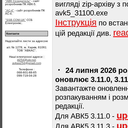
"АВК Созидатель"
- сайт
вигляді zip-архіву з
розробників ПК АВК-5.
avk5_31100.exe
"АС-4"
- сайт розробників ПК
АС-4.
Інструкція
"SSB.COM.UA"
ССБ
по встан
Електронікс.
rea
цій редакції див.
Контакти
Надсилайте листи за адресою
:
а/с № 1278, м. Харків, 61061
ТОВ "АВКАС".
Наші електронні адреси :
itl254@ukr.net
avkas254@gmail.com
·
24 липня 2026 р
Телефони :
068-601-88-65
099-719-04-28
оновлює 3.11.0, 3.11
Завантажте оновлення
розпакуванням і роз
редакції.
up
Для АВК5 3.11.0 -
up
Для АВК5 3.11.3 -