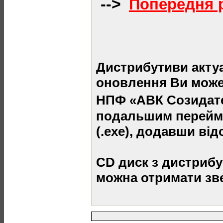
-->
Попередня р
Дистрибутиви актуа
оновлення Ви может
НПФ «АВК Созидате
подальшим перейме
(.exe), додавши від
CD диск з дистрибу
можна отримати зв